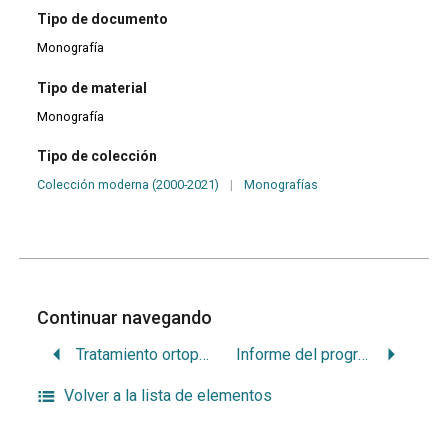
Tipo de documento
Monografía
Tipo de material
Monografía
Tipo de colección
Colección moderna (2000-2021)
|
Monografías
Continuar navegando
Tratamiento ortopédico quirúrgico del paciente con fisura labio alvéolo palatina
Informe del programa de salud bucal desarrollado en el centro educativo de pre-escolares N.217 Jardín Roland Moor
Volver a la lista de elementos