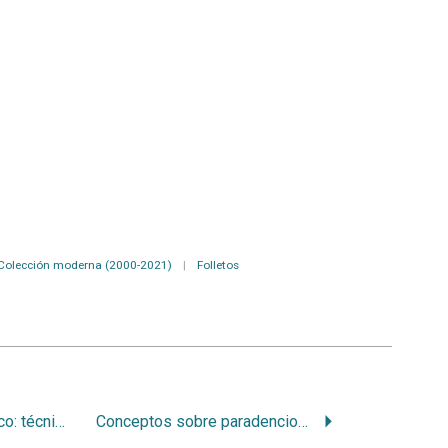
Colección moderna (2000-2021)
|
Folletos
Tratamiento quirúrgico: técnica de raspaje
Conceptos sobre paradencio de inserción