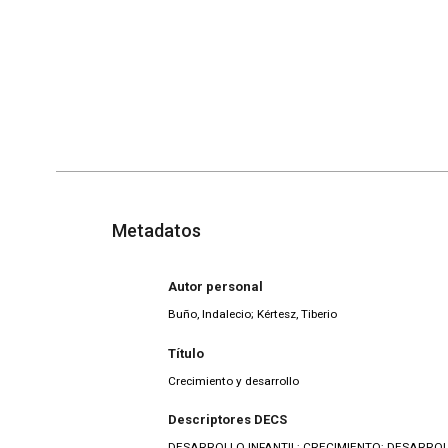
Metadatos
Autor personal
Buño, Indalecio; Kértesz, Tiberio
Título
Crecimiento y desarrollo
Descriptores DECS
DESARROLLO INFANTIL; CRECIMIENTO; DESARROL