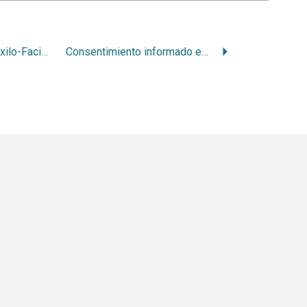
Evaluación Buco-Maxilo-Facial de jóvenes entre 18 y 29 años en tratamiento por adicción a drogas.
Consentimiento informado en cirugia bucal