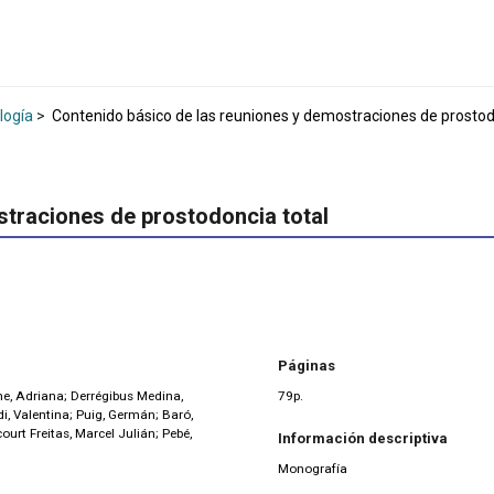
logía
>
Contenido básico de las reuniones y demostraciones de prostod
straciones de prostodoncia total
Páginas
one, Adriana; Derrégibus Medina,
79p.
i, Valentina; Puig, Germán; Baró,
urt Freitas, Marcel Julián; Pebé,
Información descriptiva
Monografía