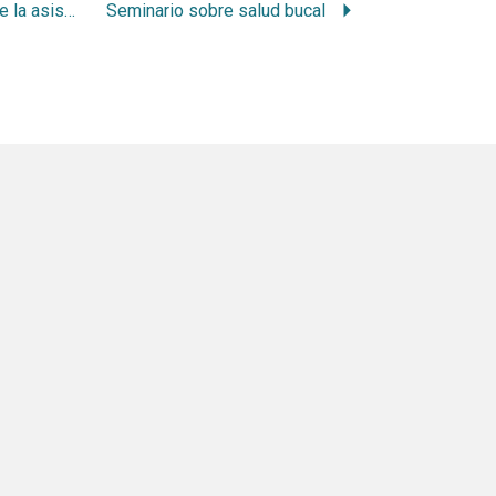
Algunos aspectos de la asistencia odontológica quirúrgica en la mujer embarazada
Seminario sobre salud bucal