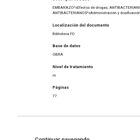
EMBARAZO^sEfectos de drogas; ANTIBACTERIANOS
ANTIBACTERIANOS^sAdministración y dosificació
Localización del documento
Biblioteca FO
Base de datos
OBRA
Nivel de tratamiento
m
Páginas
77
Continuar navegando