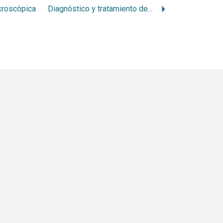
croscópica
Diagnóstico y tratamiento de las infecciones odontogénicas en Pediatría