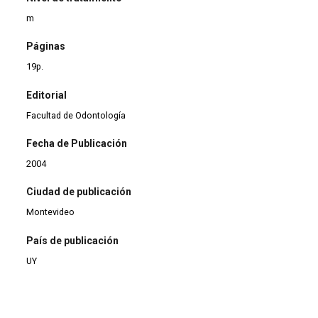
m
Páginas
19p.
Editorial
Facultad de Odontología
Fecha de Publicación
2004
Ciudad de publicación
Montevideo
País de publicación
UY
Descripción local
Folleto. Disponible en colección de BNO.