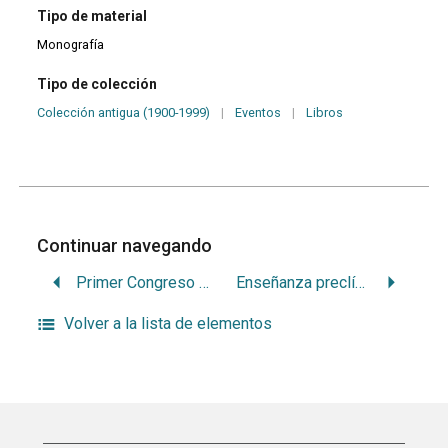
Tipo de material
Monografía
Tipo de colección
Colección antigua (1900-1999)
|
Eventos
|
Libros
Continuar navegando
Primer Congreso Gremial Odontológico Nacional
Enseñanza preclínica de prótesis a placa sobre modelos de goma en la Facultad de Odontología de Montevideo
Volver a la lista de elementos