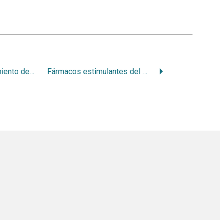
Diagnóstico y tratamiento de urgencia de patosis pulpares y complicaciones periapicales
Fármacos estimulantes del SNC