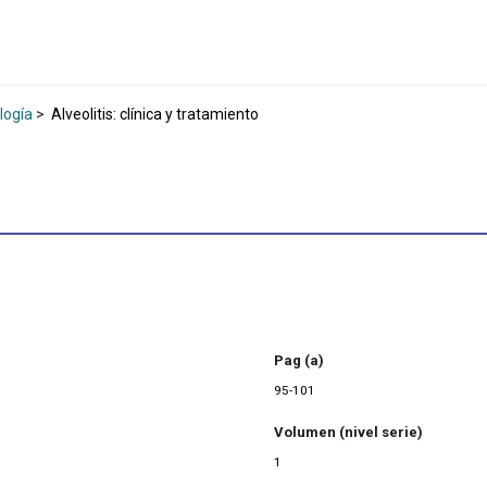
logía
>
Alveolitis: clínica y tratamiento
Pag (a)
95-101
Volumen (nivel serie)
1