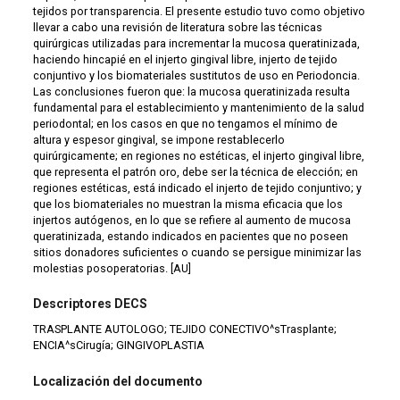
tejidos por transparencia. El presente estudio tuvo como objetivo
llevar a cabo una revisión de literatura sobre las técnicas
quirúrgicas utilizadas para incrementar la mucosa queratinizada,
haciendo hincapié en el injerto gingival libre, injerto de tejido
conjuntivo y los biomateriales sustitutos de uso en Periodoncia.
Las conclusiones fueron que: la mucosa queratinizada resulta
fundamental para el establecimiento y mantenimiento de la salud
periodontal; en los casos en que no tengamos el mínimo de
altura y espesor gingival, se impone restablecerlo
quirúrgicamente; en regiones no estéticas, el injerto gingival libre,
que representa el patrón oro, debe ser la técnica de elección; en
regiones estéticas, está indicado el injerto de tejido conjuntivo; y
que los biomateriales no muestran la misma eficacia que los
injertos autógenos, en lo que se refiere al aumento de mucosa
queratinizada, estando indicados en pacientes que no poseen
sitios donadores suficientes o cuando se persigue minimizar las
molestias posoperatorias. [AU]
Descriptores DECS
TRASPLANTE AUTOLOGO; TEJIDO CONECTIVO^sTrasplante;
ENCIA^sCirugía; GINGIVOPLASTIA
Localización del documento