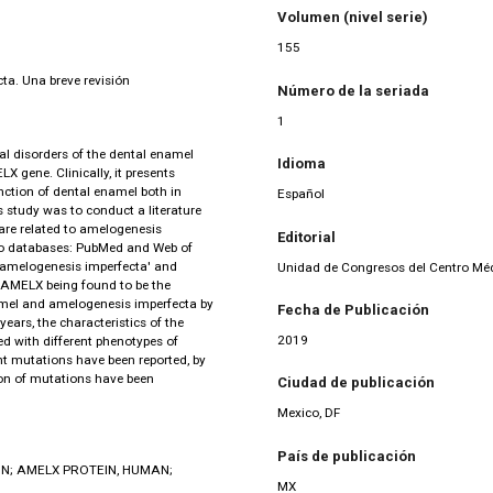
Volumen (nivel serie)
155
ta. Una breve revisión
Número de la seriada
1
l disorders of the dental enamel
Idioma
X gene. Clinically, it presents
unction of dental enamel both in
Español
 study was to conduct a literature
are related to amelogenesis
Editorial
two databases: PubMed and Web of
 'amelogenesis imperfecta' and
Unidad de Congresos del Centro Mé
h AMELX being found to be the
mel and amelogenesis imperfecta by
Fecha de Publicación
years, the characteristics of the
2019
d with different phenotypes of
nt mutations have been reported, by
on of mutations have been
Ciudad de publicación
Mexico, DF
País de publicación
N; AMELX PROTEIN, HUMAN;
MX