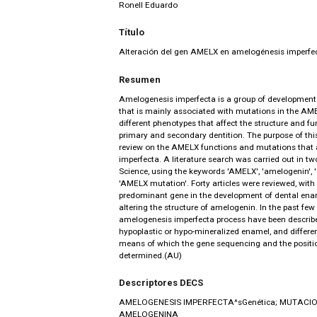
Ronell Eduardo
Título
Alteración del gen AMELX en amelogénesis imperfec
Resumen
Amelogenesis imperfecta is a group of developmenta
that is mainly associated with mutations in the AMEL
different phenotypes that affect the structure and f
primary and secondary dentition. The purpose of this
review on the AMELX functions and mutations that 
imperfecta. A literature search was carried out in 
Science, using the keywords 'AMELX', 'amelogenin',
'AMELX mutation'. Forty articles were reviewed, wit
predominant gene in the development of dental ena
altering the structure of amelogenin. In the past few 
amelogenesis imperfecta process have been describe
hypoplastic or hypo-mineralized enamel, and differe
means of which the gene sequencing and the positi
determined.(AU)
Descriptores DECS
AMELOGENESIS IMPERFECTA^sGenética; MUTACIO
AMELOGENINA