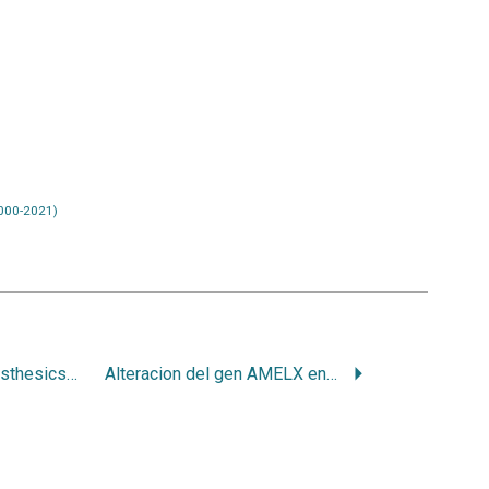
000-2021)
Allergy to local anaesthesics in dentistry. Mith or reality?
Alteracion del gen AMELX en amelogénesis imperfecta. Una breve revisión.