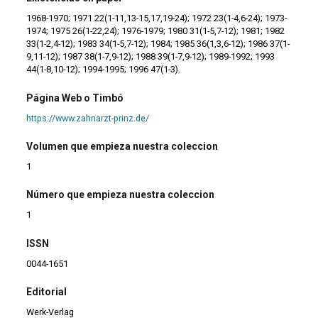
1968-1970; 1971 22(1-11,13-15,17,19-24); 1972 23(1-4,6-24); 1973-
1974; 1975 26(1-22,24); 1976-1979; 1980 31(1-5,7-12); 1981; 1982
33(1-2,4-12); 1983 34(1-5,7-12); 1984; 1985 36(1,3,6-12); 1986 37(1-
9,11-12); 1987 38(1-7,9-12); 1988 39(1-7,9-12); 1989-1992; 1993
44(1-8,10-12); 1994-1995; 1996 47(1-3).
Página Web o Timbó
https://www.zahnarzt-prinz.de/
Volumen que empieza nuestra coleccion
1
Número que empieza nuestra coleccion
1
ISSN
0044-1651
Editorial
Werk-Verlag