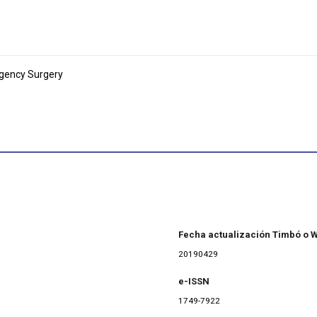
gency Surgery
Fecha actualización Timbó o 
20190429
e-ISSN
1749-7922