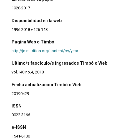
1928-2017
Disponibilidad en la web
1996-2018 v.126-148
Página Web o Timbó
http://jn.nutrition.org/content/by/year
Ultimo/s fascículo/s ingresados Timbó o Web
vol.148 no.4, 2018
Fecha actualización Timbó o Web
20190429
ISSN
0022-3166
e-ISSN
1541-6100