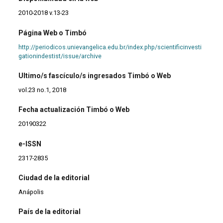
2010-2018 v.13-23
Página Web o Timbó
http://periodicos.unievangelica.edu.br/index.php/scientificinvesti
gationindestist/issue/archive
Ultimo/s fascículo/s ingresados Timbó o Web
vol.23 no.1, 2018
Fecha actualización Timbó o Web
20190322
e-ISSN
2317-2835
Ciudad de la editorial
Anápolis
País de la editorial