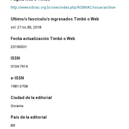
http://www.robrac.org.br/seer/index.php/ROBRAC/issue/archive
Ultimo/s fascículo/s ingresados Timbó o Web
vol. 27 no.83, 2018
Fecha actualización Timbó o Web
20190301
ISSN
0104-7914
e-ISSN
1981-3708
Ciudad de la editorial
Goiania
País de la editorial
BR