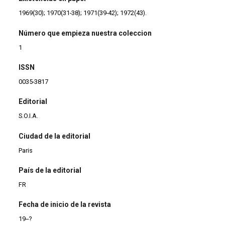
1969(30); 1970(31-38); 1971(39-42); 1972(43).
Número que empieza nuestra coleccion
1
ISSN
0035-3817
Editorial
S.O.I.A.
Ciudad de la editorial
Paris
País de la editorial
FR
Fecha de inicio de la revista
19--?