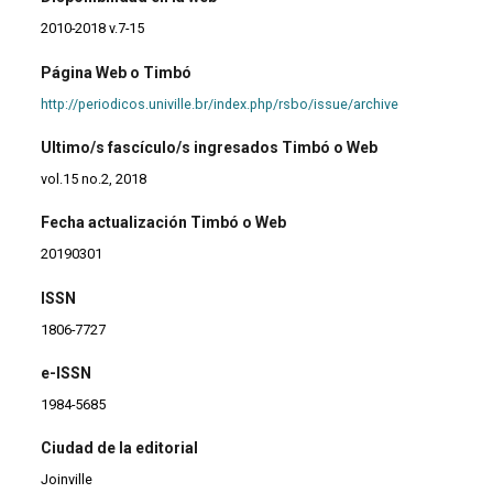
2010-2018 v.7-15
Página Web o Timbó
http://periodicos.univille.br/index.php/rsbo/issue/archive
Ultimo/s fascículo/s ingresados Timbó o Web
vol.15 no.2, 2018
Fecha actualización Timbó o Web
20190301
ISSN
1806-7727
e-ISSN
1984-5685
Ciudad de la editorial
Joinville