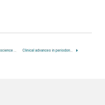
Japanese journal of science and technology for identification
Clinical advances in periodontics