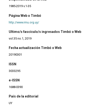
1985-2019 v.1-35
Página Web o Timbó
http://www.rmu.org.uy/
Ultimo/s fascículo/s ingresados Timbó o Web
vol.35 no.1, 2019
Fecha actualización Timbó o Web
20190301
ISSN
3033295
e-ISSN
1688-0390
País de la editorial
UY