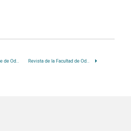
Revista da Faculdade de Odontologia de Riberao Preto
Revista de la Facultad de Odontología de la Universidad de Buenos Aires