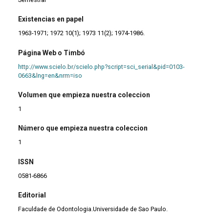
Existencias en papel
1963-1971; 1972 10(1); 1973 11(2); 1974-1986.
Página Web o Timbó
http://www.scielo.br/scielo.php?script=sci_serial&pid=0103-
0663&lng=en&nrm=iso
Volumen que empieza nuestra coleccion
1
Número que empieza nuestra coleccion
1
ISSN
0581-6866
Editorial
Faculdade de Odontologia.Universidade de Sao Paulo.