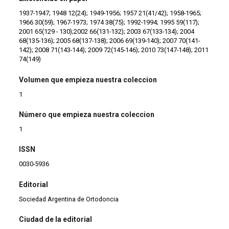
1937-1947; 1948 12(24); 1949-1956; 1957 21(41/42); 1958-1965;
1966 30(59); 1967-1973; 1974 38(75); 1992-1994; 1995 59(117);
2001 65(129 - 130);2002 66(131-132); 2003 67(133-134); 2004
68(135-136); 2005 68(137-138); 2006 69(139-140); 2007 70(141-
142); 2008 71(143-144); 2009 72(145-146); 2010 73(147-148); 2011
74(149)
Volumen que empieza nuestra coleccion
1
Número que empieza nuestra coleccion
1
ISSN
0030-5936
Editorial
Sociedad Argentina de Ortodoncia
Ciudad de la editorial