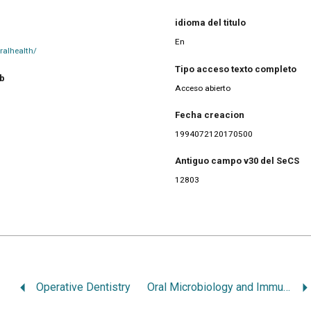
idioma del titulo
En
ralhealth/
Tipo acceso texto completo
eb
Acceso abierto
Fecha creacion
1994072120170500
Antiguo campo v30 del SeCS
12803
Operative Dentistry
Oral Microbiology and Immunology