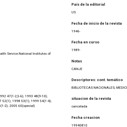
País de la editorial
US
Fecha de inicio de la revista
1946-
Fecha en curso
1989-
th Service.National Institutes of
Notas
CANJE
Descriptores: cont. temático
BIBLIOTECAS NACIONALES; MEDICI
1992 47(1-2,5-6); 1993 48(9-10);
situacion de la revista
7 52(1); 1998 53(1); 1999 54(1-4);
(1-2); 2005 60(special)
cancelada
Fecha creacion
19940810