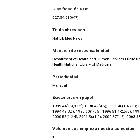
Clasificación NLM
027.54:61(047)
Título abreviado
Nat Lib Med News
Mencion de responsabilidad
Department of Health and Human Services.Public Heal
Health.National Library of Medicine.
Periodicidad
Mensual
Existencias en papel
1989 44(1-3,8-12); 1990 45(4-6); 1991 46(1-4,7-8); 
1994 49(3,5); 1995 50(1-3,5); 1996 51(1-2,5/6); 199
2000 55(1-2,4); 2001 56(1-2); 2002 57(1-2); 2003 58
Volumen que empieza nuestra coleccion
1