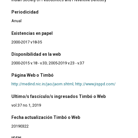
Periodicidad
Anual
Existencias en papel
2000-2017 v18-35
Disponibilidad en la web
2000-2015 v.18 - v.33; 2005-2019 v.23 - v.37
Página Web o Timbó
http://medind.nic.in/jao/jaom.shtml;
http://www.jisppd.com/
Ultimo/s fascículo/s ingresados Timbó o Web
vol.37 no.1, 2019
Fecha actualización Timbó o Web
20190322