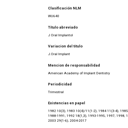
Clasificación NLM
WU640
Título abreviado
J Oral Implantol
Variacion del titulo
J.Oral Implant
Mencion de responsabilidad
American Academy of Implant Dentistry
Periodicidad
Trimestral
Existencias en papel
1982 10(3); 1983 10(4)/11(1-2); 1984 11(3-4); 1985
1988-1991; 1992 18(1,3); 1993-1995; 1997; 1998; 1
2003 29(1-6); 2004-2017