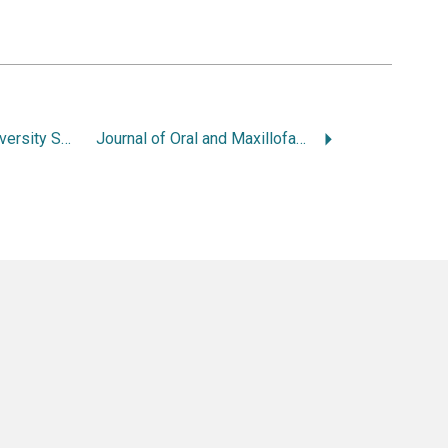
Journal of Nihon University School of Dentistry
Journal of Oral and Maxillofacial Surgery