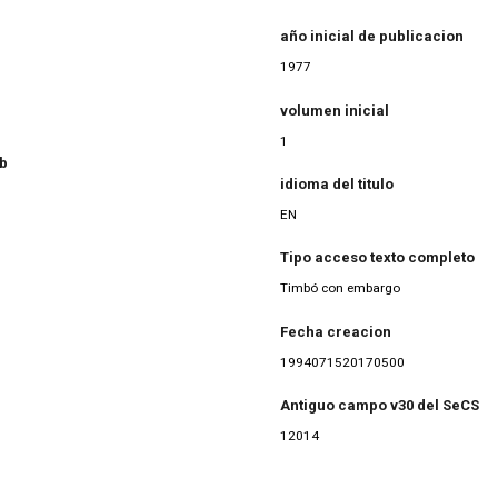
año inicial de publicacion
1977
volumen inicial
1
eb
idioma del titulo
EN
Tipo acceso texto completo
Timbó con embargo
Fecha creacion
1994071520170500
Antiguo campo v30 del SeCS
12014