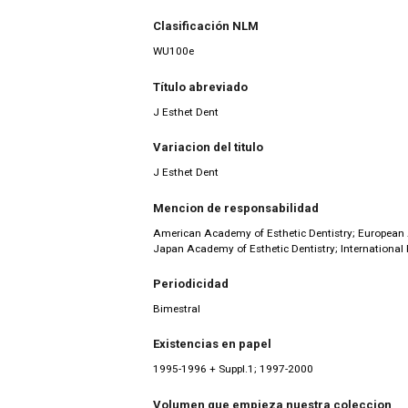
Clasificación NLM
WU100e
Título abreviado
J Esthet Dent
Variacion del titulo
J Esthet Dent
Mencion de responsabilidad
American Academy of Esthetic Dentistry; European 
Japan Academy of Esthetic Dentistry; International F
Periodicidad
Bimestral
Existencias en papel
1995-1996 + Suppl.1; 1997-2000
Volumen que empieza nuestra coleccion