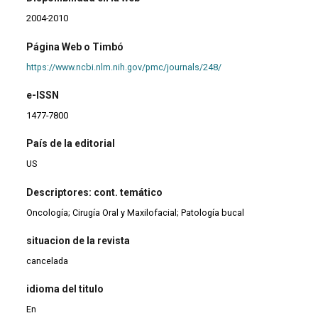
2004-2010
Página Web o Timbó
https://www.ncbi.nlm.nih.gov/pmc/journals/248/
e-ISSN
1477-7800
País de la editorial
US
Descriptores: cont. temático
Oncología; Cirugía Oral y Maxilofacial; Patología bucal
situacion de la revista
cancelada
idioma del titulo
En