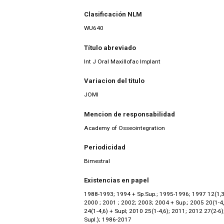
Clasificación NLM
WU640
Título abreviado
Int J Oral Maxillofac Implant
Variacion del titulo
JOMI
Mencion de responsabilidad
Academy of Osseointegration
Periodicidad
Bimestral
Existencias en papel
1988-1993; 1994 + Sp.Sup.; 1995-1996; 1997 12(1,3-6
2000 ; 2001 ; 2002; 2003; 2004 + Sup.; 2005 20(1-4
24(1-4,6) + Supl; 2010 25(1-4,6); 2011; 2012 27(2-6
Supl.); 1986-2017