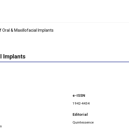
f Oral & Maxillofacial Implants
l Implants
e-ISSN
1942-4434
Editorial
Quintessence
ts