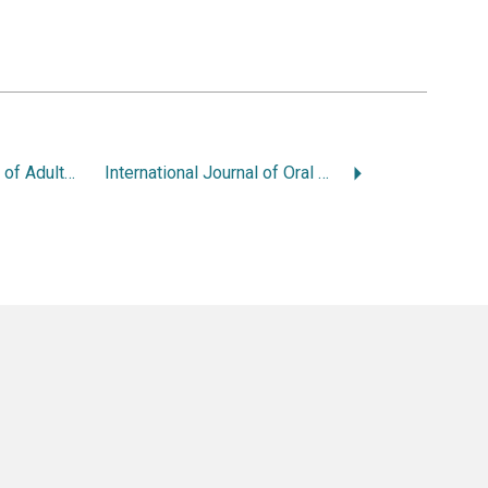
International Journal of Adult Orthodontic and Orthognathic Surgery
International Journal of Oral and Maxillofacial Surgery