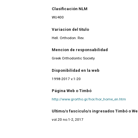
Clasificación NLM
WU400
Variacion del titulo
Hell. Orthodon. Rev.
Mencion de responsabilidad
Greek Orthodontic Society
Disponibilidad en la web
1998-2017 v.1-20
Página Web o Timbó
http://www.grortho.gr/hor/hor_home_en.htm
Ultimo/s fascículo/s ingresados Timbó o W
vol.20 no.1-2, 2017