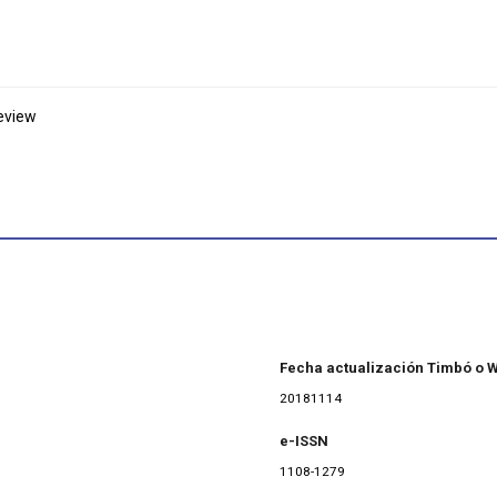
eview
Fecha actualización Timbó o 
20181114
e-ISSN
1108-1279