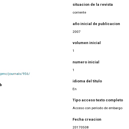
situacion de la revista
corriente
año inicial de publicacion
2007
volumen inicial
1
numero inicial
1
8/pmc/journals/956/
idioma del titulo
eb
En
Tipo acceso texto completo
Acceso con período de embargo
Fecha creacion
20170508