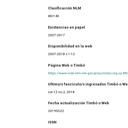
Clasificación NLM
WU140
Existencias en papel
2007-2017
Disponibilidad en la web
2007-2018 v.1-12
Página Web o Timbó
https://www-ncbi-nlm-nih-gov.proxy.timbo.org.uy:8
Ultimo/s fascículo/s ingresados Timbó o W
vol.12 no.2, 2018
Fecha actualización Timbó o Web
20190522
ISSN