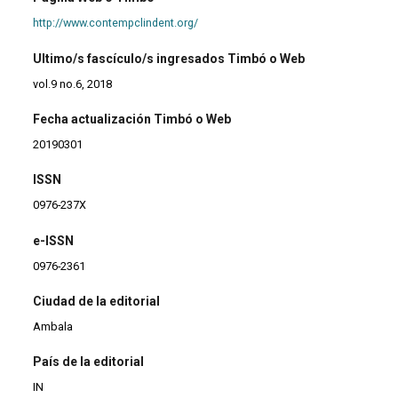
http://www.contempclindent.org/
Ultimo/s fascículo/s ingresados Timbó o Web
vol.9 no.6, 2018
Fecha actualización Timbó o Web
20190301
ISSN
0976-237X
e-ISSN
0976-2361
Ciudad de la editorial
Ambala
País de la editorial
IN