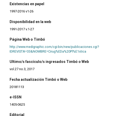
Existencias en papel
1997-2016 v1-26
Disponibilidad en la web
1991-2017 v.1-27
Página Web o Timbó
http://www.medigraphic.com/cgi-bin/new/publicaciones.cgi?
IDREVISTA=33&NOMBRE=Cirug%EDa%20Pl%E1stica
Ultimo/s fascículo/s ingresados Timbó o Web
vol.27 no.3, 2017
Fecha actualización Timbó o Web
20181113
e-ISSN
1405-0625
Editorial