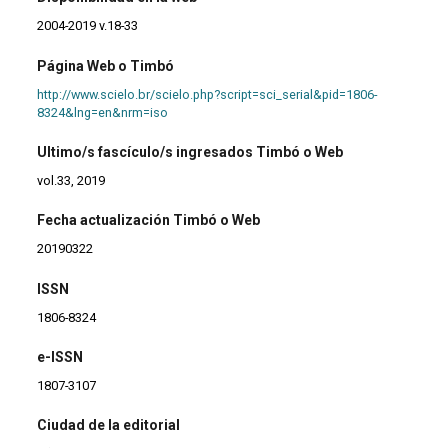
2004-2019 v.18-33
Página Web o Timbó
http://www.scielo.br/scielo.php?script=sci_serial&pid=1806-
8324&lng=en&nrm=iso
Ultimo/s fascículo/s ingresados Timbó o Web
vol.33, 2019
Fecha actualización Timbó o Web
20190322
ISSN
1806-8324
e-ISSN
1807-3107
Ciudad de la editorial