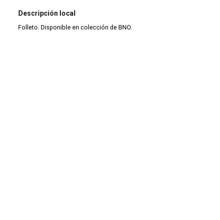
Descripción local
Folleto. Disponible en colección de BNO.
Tipo de documento
Monografía
Tipo de material
Monografía
Tipo de colección
Colección antigua (1900-1999)
|
Folletos
Continuar navegando
Normas de bioseguridad en la prevención de accidentes por exposición a sangre y fluídos corporales
Efecto antimicrobiano de geles y barnices de clorhexidina sobre placa microbiana en relación a caries dental