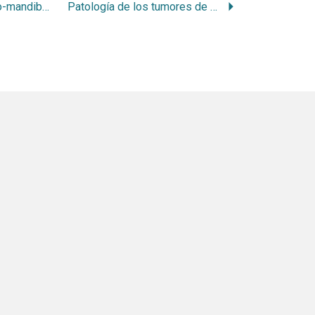
Articulación temporo-mandibular humana
Patología de los tumores de los maxilares