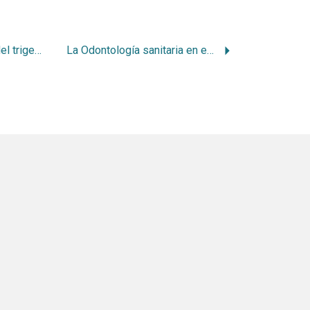
Neuralgia esencial del trigemino
La Odontología sanitaria en el Uruguay