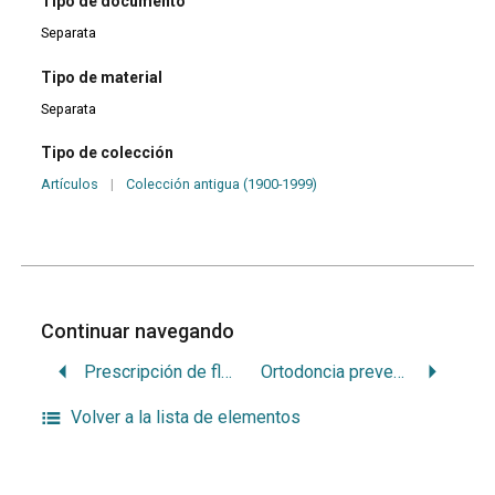
Tipo de documento
Separata
Tipo de material
Separata
Tipo de colección
Artículos
|
Colección antigua (1900-1999)
Continuar navegando
Prescripción de fluoruros en la dieta del niño
Ortodoncia preventiva: alteraciones consecutivas a extracciones prematuras: su tratamiento
Volver a la lista de elementos