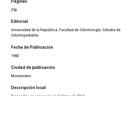
Páginas
29p
Editorial
Universidad de la República. Facultad de Odontología. Cátedra de
Odontopediatría
Fecha de Publicación
1982
Ciudad de publicación
Montevideo
Descripción local
Disponible en colección de folletos de BNO.
Tipo de colección
Colección antigua (1900-1999)
|
Folletos