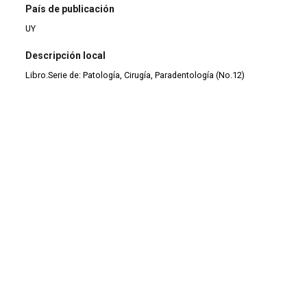
País de publicación
UY
Descripción local
Libro.Serie de: Patología, Cirugía, Paradentología (No.12)
Tipo de documento
Monografía
Tipo de material
Monografía
Tipo de colección
Colección antigua (1900-1999)
|
Libros
Continuar navegando