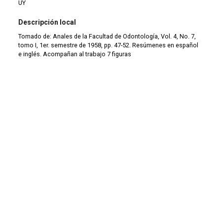
UY
Descripción local
Tomado de: Anales de la Facultad de Odontología, Vol. 4, No. 7,
tomo I, 1er. semestre de 1958, pp. 47-52. Resúmenes en español
e inglés. Acompañan al trabajo 7 figuras
Tipo de documento
Separata
Tipo de material
Separata
Tipo de colección
Artículos
|
Colección antigua (1900-1999)
Continuar navegando