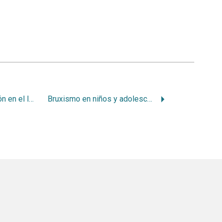
El rol de la motivación en el logro de la salud bucal
Bruxismo en niños y adolescentes jóvenes