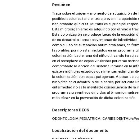
Resumen
Trata sobre el origen y momento de adquisición de la
posibles acciones tendientes a prevenir la aparición 
han probado que el St. Mutans es el principal responsa
Este microorganismo es adquirido por el niño a tr
Esta colonización se produce luego de la erupción d
de su desarrollo llamados ventanas de infectividad.
como el uso de sustancias antimicrobianas, en form
favorables, por no estar incluídos en un programa gl
colonización bacteriana del niño utilizando terapia
en el reemplazo de cepas virulentas por otras meno
comprobado la acción del sistema inmune en la infec
existen múltiples estudios que intentan estimular dic
la colonización con cepas patógenas. A pesar de que
niño predice el desarrollo de la caries, por ser esta 
enfermedad no es la inevitable consecuencia de la in
programas preventivos dirigidos al binomio madre-
más eficaz en la prevención de dicha colonización
Descriptores DECS
ODONTOLOGIA PEDIATRICA; CARIES DENTAL^sPreve
Localización del documento