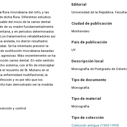
Editorial
 flora microbiana del niño, y las
Universidad de la República. Facul
de dicha flora. Diferentes estudios
ble del inicio de la caries dental.
Ciudad de publicación
avés de su madre fundamentalmente.
Montevideo
entaria, y en períodos determinados
 Los tratamientos rehabilitadores así
a aislada, no dieron resultados
País de publicación
obal. Se ha intentado prevenir la
UY
s de sustitución microbiana basadas
s agresivas. Más recientemente se ha
ción caries dental. En este sentido
Descripción local
ho sistema, con el fin de interceptar
Monografía de Postgrado de Odontop
 el recuento de St. Mutans en el
una enfermedad multifactorial, la
Tipo de documento
fección y es por ello que los
niño han demostrado ser la medida
Monografía
Tipo de material
Monografía
nción y control
Tipo de colección
Colección antigua (1900-1999)