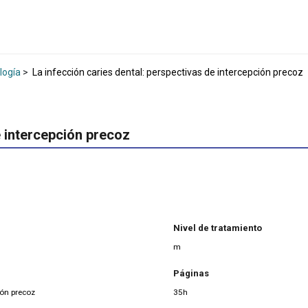
logía
>
La infección caries dental: perspectivas de intercepción precoz
e intercepción precoz
Nivel de tratamiento
m
Páginas
ión precoz
35h