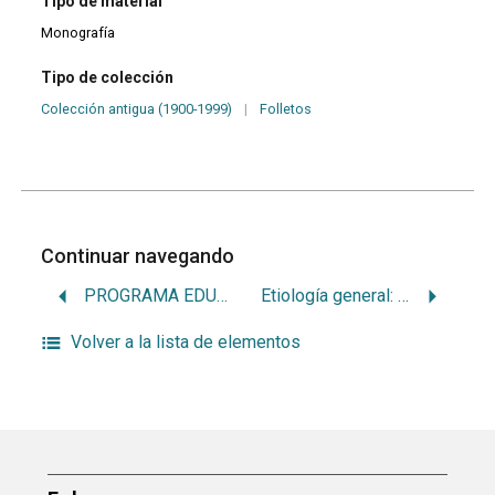
Tipo de material
Monografía
Tipo de colección
Colección antigua (1900-1999)
|
Folletos
Continuar navegando
PROGRAMA EDUCATIVO PREVENTIVO: CONTROL DE PLACA MICROBIANA, REFUERZO DEL HUESPED Y MEDIDAS DE AUTOCUIDADO: ESCUELA N§ 172 ‘JOSE MARTI’
Etiología general: noción de causa productora
Volver a la lista de elementos