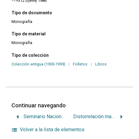
==>312:o(899)'1986'
Tipo de documento
Monografía
Tipo de material
Monografía
Tipo de colección
Colección antigua (1900-1999)
|
Folletos
|
Libros
Continuar navegando
Seminario Nacional de Atención Primaria y Salud bucal
Distorrelación mandibular: su tratamiento con las terapéuticas de Bimler, Frankel y método combinado l.s.78
Volver a la lista de elementos