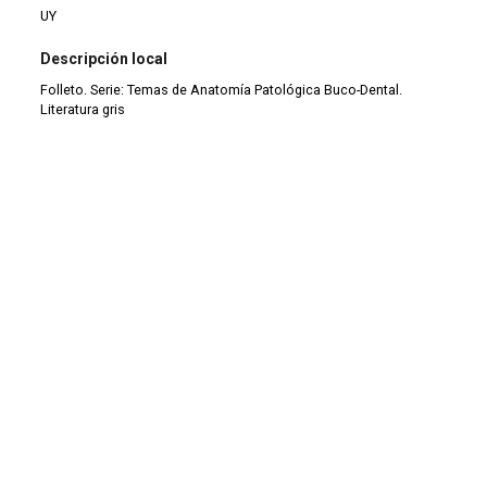
UY
Descripción local
Folleto. Serie: Temas de Anatomía Patológica Buco-Dental.
Literatura gris
Tipo de documento
Monografía
Tipo de material
Monografía
Tipo de colección
Colección antigua (1900-1999)
|
Folletos
Continuar navegando