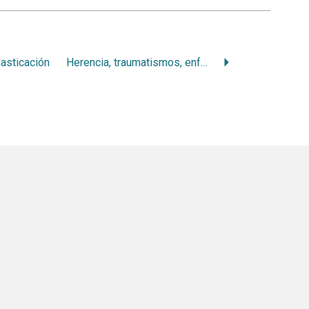
asticación
Herencia, traumatismos, enfermedades generales: otas causas de maloclusiones