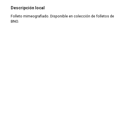
Descripción local
Folleto mimeografiado. Disponible en colección de folletos de
BNO.
Tipo de documento
Monografía
Tipo de material
Monografía
Tipo de colección
Colección antigua (1900-1999)
|
Folletos
Continuar navegando