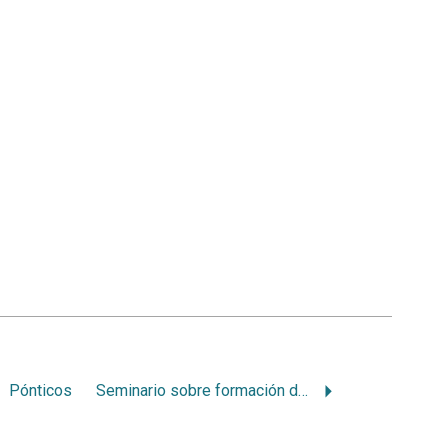
Pónticos
Seminario sobre formación del odontólogo como cirujano bucomaxilofacial (1988 dic. 2-3:Punta del Este)