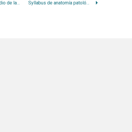
Contribución al estudio de las coronas parciales con rielera
Syllabus de anatomía patológica buco-dental